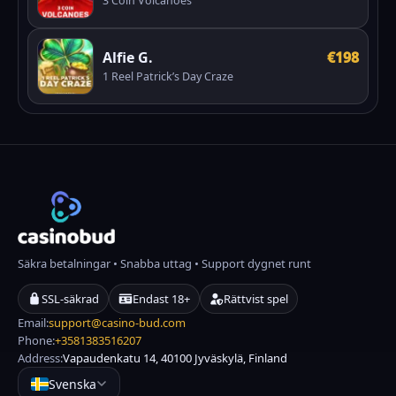
3 Coin Volcanoes
Alfie G.
€198
1 Reel Patrick’s Day Craze
Säkra betalningar • Snabba uttag • Support dygnet runt
Suomi
SSL-säkrad
Endast 18+
Rättvist spel
Svenska
Email:
support@casino-bud.com
Phone:
+3581383516207
English
Address:
Vapaudenkatu 14, 40100 Jyväskylä, Finland
Svenska