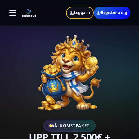
Logga in
Registrera dig
Meny
Spel
Logga in
Betalningsmetoder
App
Uttag
Bonusar
VÄLKOMSTPAKET
UPP TILL 2,500€ +