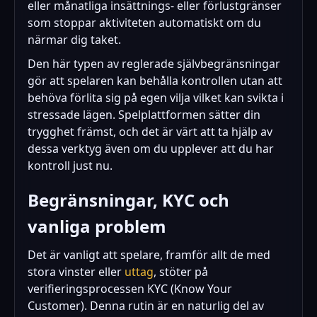
eller månatliga insättnings- eller förlustgränser
som stoppar aktiviteten automatiskt om du
närmar dig taket.
Den här typen av reglerade självbegränsningar
gör att spelaren kan behålla kontrollen utan att
behöva förlita sig på egen vilja vilket kan svikta i
stressade lägen. Spelplattformen sätter din
trygghet främst, och det är värt att ta hjälp av
dessa verktyg även om du upplever att du har
kontroll just nu.
Begränsningar, KYC och
vanliga problem
Det är vanligt att spelare, framför allt de med
stora vinster eller
uttag
, stöter på
verifieringsprocessen KYC (Know Your
Customer). Denna rutin är en naturlig del av