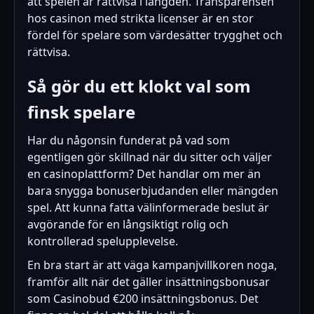
att spelen är rättvisa i längden. Transparensen
hos casinon med strikta licenser är en stor
fördel för spelare som värdesätter trygghet och
rättvisa.
Så gör du ett klokt val som
finsk spelare
Har du någonsin funderat på vad som
egentligen gör skillnad när du sitter och väljer
en casinoplattform? Det handlar om mer än
bara snygga bonuserbjudanden eller mängden
spel. Att kunna fatta välinformerade beslut är
avgörande för en långsiktigt rolig och
kontrollerad spelupplevelse.
En bra start är att väga kampanjvillkoren noga,
framför allt när det gäller insättningsbonusar
som Casinobud €200 insättningsbonus. Det