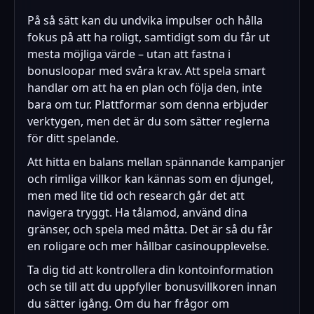
På så sätt kan du undvika impulser och hålla
fokus på att ha roligt, samtidigt som du får ut
mesta möjliga värde – utan att fastna i
bonusloopar med svåra krav. Att spela smart
handlar om att ha en plan och följa den, inte
bara om tur. Plattformar som denna erbjuder
verktygen, men det är du som sätter reglerna
för ditt spelande.
Att hitta en balans mellan spännande kampanjer
och rimliga villkor kan kännas som en djungel,
men med lite tid och research går det att
navigera tryggt. Ha tålamod, använd dina
gränser, och spela med måtta. Det är så du får
en roligare och mer hållbar casinoupplevelse.
Ta dig tid att kontrollera din kontoinformation
och se till att du uppfyller bonusvillkoren innan
du sätter igång. Om du har frågor om