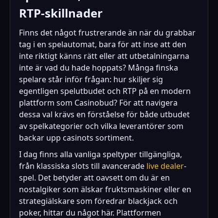
RTP-skillnader
Finns det något frustrerande än när du grabbar
tag i en spelautomat, bara för att inse att den
inte riktigt känns rätt eller att utbetalningarna
inte är vad du hade hoppats? Många finska
spelare står inför frågan: hur skiljer sig
egentligen spelutbudet och RTP på en modern
plattform som Casinobud? För att navigera
dessa val krävs en förståelse för både utbudet
av spelkategorier och vilka leverantörer som
backar upp casinots sortiment.
I dag finns alla vanliga speltyper tillgängliga,
från klassiska slots till avancerade
live dealer
-
spel. Det betyder att oavsett om du är en
nostalgiker som älskar fruktsmaskiner eller en
strategiälskare som föredrar blackjack och
poker, hittar du något här. Plattformen