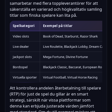
samarbetar med flera toppleverantörer för att
säkerställa en varierad och högkvalitativ samling
titlar som finska spelare kan lita på.
Spelkategori
Exempel på titlar
Video slots
Book of Dead, Starburst, Razor Shark
Live dealer
Live Roulette, Blackjack Lobby, Dream Catcher
Jackpot slots
Mega Fortune, Divine Fortune
Bordsspel
Blackjack Classic, Baccarat, European Roulette
Virtuella sporter
Virtual Football, Virtual Horse Racing
Att kontrollera andelen återbetalning till spelare
(RTP) för just de spel du gillar är en smart
strategi, särskilt när vissa plattformar som
denna kan erbjuda justerade värden jämfört
med standard. Om du till exempel märker ett