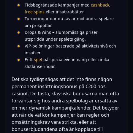
Tidsbegränsade kampanjer med
cashback
,
free spins
eller insatsrabatter.
Turneringar där du tävlar mot andra spelare
om prispottar.
Drops & wins – slumpmässiga priser
utspridda under spelets gång.
VIP-belöningar baserade på aktivitetsnivå och
insatser.
Fritt
spel
på specialevenemang eller unika
slotlanseringar.
Det ska tydligt sägas att det inte finns någon
permanent insättningsbonus på €200 hos
casinot. De fasta, klassiska bonusarna man ofta
förväntar sig hos andra spelbolag är ersatta av
en mer dynamisk kampanjkalender. Det betyder
att när de väl kör kampanjer kan regler och
omsättningskrav vara strikta, eller att
bonuserbjudandena ofta är kopplade till