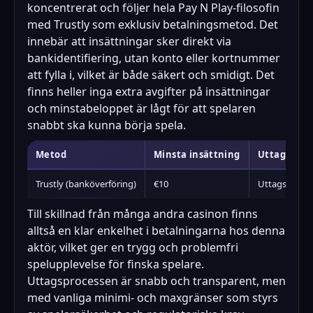
koncentrerat och följer hela Pay N Play-filosofin
med Trustly som exklusiv betalningsmetod. Det
innebär att insättningar sker direkt via
bankidentifiering, utan konto eller kortnummer
att fylla i, vilket är både säkert och smidigt. Det
finns heller inga extra avgifter på insättningar
och minstabeloppet är lågt för att spelaren
snabbt ska kunna börja spela.
Metod
Minsta insättning
Uttagsvillk
Trustly (banköverföring)
€10
Uttagsgränse
Till skillnad från många andra casinon finns
alltså en klar enkelhet i betalningarna hos denna
aktör, vilket ger en trygg och problemfri
spelupplevelse för finska spelare.
Uttagsprocessen är snabb och transparent, men
med vanliga minimi- och maxgränser som styrs