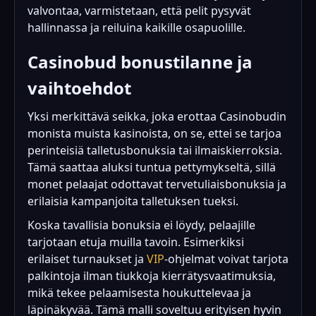
valvontaa, varmistetaan, että pelit pysyvät
hallinnassa ja reiluina kaikille osapuolille.
Casinobud bonustilanne ja
vaihtoehdot
Yksi merkittävä seikka, joka erottaa Casinobudin
monista muista kasinoista, on se, ettei se tarjoa
perinteisiä talletusbonuksia tai ilmaiskierroksia.
Tämä saattaa aluksi tuntua pettymykseltä, sillä
monet pelaajat odottavat tervetuliaisbonuksia ja
erilaisia kampanjoita talletuksen tueksi.
Koska tavallisia bonuksia ei löydy, pelaajille
tarjotaan etuja muilla tavoin. Esimerkiksi
erilaiset turnaukset ja
VIP
-ohjelmat voivat tarjota
palkintoja ilman tiukkoja kierrätysvaatimuksia,
mikä tekee pelaamisesta houkuttelevaa ja
läpinäkyvää. Tämä malli soveltuu erityisen hyvin