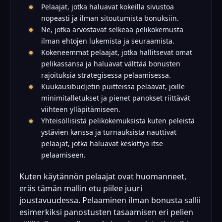
Pelaajat, jotka haluavat kokeilla sivustoa
nopeasti ja ilman sitoutumista bonuksiin.
Ne, jotka arvostavat selkeää pelikokemusta
ilman ehtojen lukemista ja seuraamista.
Kokeneemmat pelaajat, jotka hallitsevat omat
pelikassansa ja haluavat välttää bonusten
rajoituksia strategisessa pelaamisessa.
Kuukausibudjetin puitteissa pelaavat, joille
minimitalletukset ja pienet panokset riittävät
viihteen ylläpitämiseen.
Yhteisöllisistä pelikokemuksista kuten peleistä
ystävien kanssa ja turnauksista nauttivat
pelaajat, jotka haluavat keskittyä itse
pelaamiseen.
Kuten käytännön pelaajat ovat huomanneet,
eräs tämän mallin etu piilee juuri
joustavuudessa. Pelaaminen ilman bonusta sallii
esimerkiksi panostusten tasaamisen eri pelien