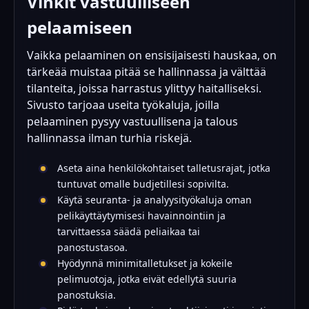
Vinkit vastuulliseen
pelaamiseen
Vaikka pelaaminen on ensisijaisesti hauskaa, on
tärkeää muistaa pitää se hallinnassa ja välttää
tilanteita, joissa harrastus ylittyy haitalliseksi.
Sivusto tarjoaa useita työkaluja, joilla
pelaaminen pysyy vastuullisena ja talous
hallinnassa ilman turhia riskejä.
Aseta aina henkilökohtaiset talletusrajat, jotka
tuntuvat omalle budjetillesi sopivilta.
Käytä seuranta- ja analyysityökaluja oman
pelikäyttäytymisesi havainnointiin ja
tarvittaessa säädä peliaikaa tai
panostustasoa.
Hyödynnä minimitalletukset ja kokeile
pelimuotoja, jotka eivät edellytä suuria
panostuksia.