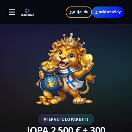
Kirjaudu
Rekisteröidy
Valikko
Pelit
Kirjaudu
Rekisteröinti
Sovellus
Kotiutus
Bonukset
TERVETULOPAKETTI
JOPA 2 500 € + 300