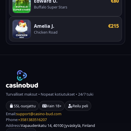
Edward U.
€80
Buffalo Super Stars
Amelia J.
€215
Chicken Road
Turvalliset maksut • Nopeat kotiutukset • 24/7 tuki
Suomi
SSL-suojattu
Vain 18+
Reilu peli
Svenska
Email:
support@casino-bud.com
Phone:
+3581383516207
English
Address:
Vapaudenkatu 14, 40100 Jyväskylä, Finland