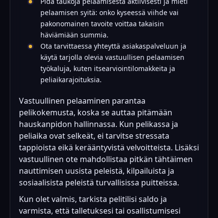
Pidä taukoja pelaamisesta aktiivisesti ja mieti
pelaamisen syitä: onko kyseessä viihde vai
pakonomainen tavoite voittaa takaisin
häviämiään summia.
Ota tarvittaessa yhteyttä asiakaspalveluun ja
käytä tarjolla olevia vastuullisen pelaamisen
työkaluja, kuten itsearviointilomakkeita ja
peliaikarajoituksia.
Vastuullinen pelaaminen parantaa
pelikokemusta, koska se auttaa pitämään
hauskanpidon hallinnassa. Kun pelikassa ja
peliaika ovat selkeät, ei tarvitse stressata
tappioista eikä kerääntyvistä velvoitteista. Lisäksi
vastuullinen ote mahdollistaa pitkän tähtäimen
nauttimisen uusista peleistä, kilpailuista ja
sosiaalisista peleistä turvallisissa puitteissa.
Kun olet valmis, tarkista pelitilisi saldo ja
varmista, että talletuksesi tai osallistumisesi