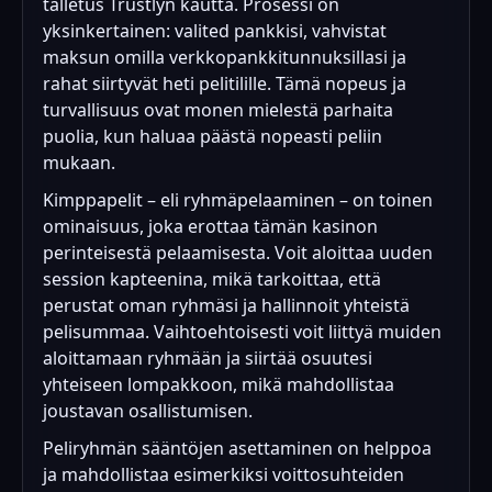
talletus Trustlyn kautta. Prosessi on
yksinkertainen: valited pankkisi, vahvistat
maksun omilla verkkopankkitunnuksillasi ja
rahat siirtyvät heti pelitilille. Tämä nopeus ja
turvallisuus ovat monen mielestä parhaita
puolia, kun haluaa päästä nopeasti peliin
mukaan.
Kimppapelit – eli ryhmäpelaaminen – on toinen
ominaisuus, joka erottaa tämän kasinon
perinteisestä pelaamisesta. Voit aloittaa uuden
session kapteenina, mikä tarkoittaa, että
perustat oman ryhmäsi ja hallinnoit yhteistä
pelisummaa. Vaihtoehtoisesti voit liittyä muiden
aloittamaan ryhmään ja siirtää osuutesi
yhteiseen lompakkoon, mikä mahdollistaa
joustavan osallistumisen.
Peliryhmän sääntöjen asettaminen on helppoa
ja mahdollistaa esimerkiksi voittosuhteiden