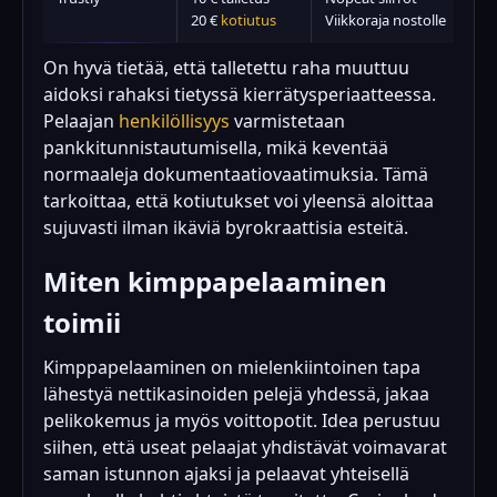
20 €
kotiutus
Viikkoraja nostolle
On hyvä tietää, että talletettu raha muuttuu
aidoksi rahaksi tietyssä kierrätysperiaatteessa.
Pelaajan
henkilöllisyys
varmistetaan
pankkitunnistautumisella, mikä keventää
normaaleja dokumentaatiovaatimuksia. Tämä
tarkoittaa, että kotiutukset voi yleensä aloittaa
sujuvasti ilman ikäviä byrokraattisia esteitä.
Miten kimppapelaaminen
toimii
Kimppapelaaminen on mielenkiintoinen tapa
lähestyä nettikasinoiden pelejä yhdessä, jakaa
pelikokemus ja myös voittopotit. Idea perustuu
siihen, että useat pelaajat yhdistävät voimavarat
saman istunnon ajaksi ja pelaavat yhteisellä