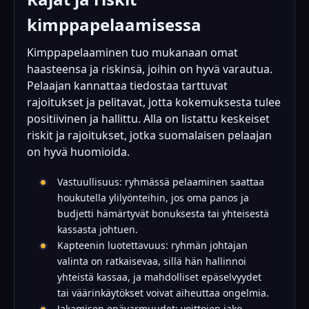
kimppapelaamisessa
Kimppapelaaminen tuo mukanaan omat
haasteensa ja riskinsä, joihin on hyvä varautua.
Pelaajan kannattaa tiedostaa tarttuvat
rajoitukset ja pelitavat, jotta kokemuksesta tulee
positiivinen ja hallittu. Alla on listattu keskeiset
riskit ja rajoitukset, jotka suomalaisen pelaajan
on hyvä huomioida.
Vastuullisuus: ryhmässä pelaaminen saattaa
houkutella ylilyönteihin, jos oma panos ja
budjetti hämärtyvät bonuksesta tai yhteisestä
kassasta johtuen.
Kapteenin luotettavuus: ryhmän johtajan
valinta on ratkaisevaa, sillä hän hallinnoi
yhteistä kassaa, ja mahdolliset epäselvyydet
tai väärinkäytökset voivat aiheuttaa ongelmia.
Jakamisen epävarmuudet: voittojen jako