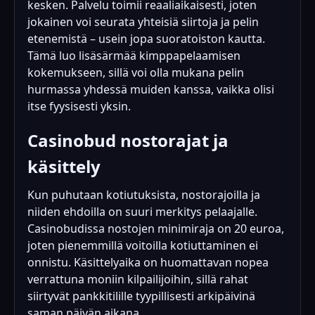
kesken. Palvelu toimii reaaliaikaisesti, joten
jokainen voi seurata yhteisiä siirtoja ja pelin
etenemistä – usein jopa suoratoiston kautta.
Tämä luo lisäsärmää kimppapelaamisen
kokemukseen, sillä voi olla mukana pelin
hurmassa yhdessä muiden kanssa, vaikka olisi
itse fyysisesti yksin.
Casinobud nostorajat ja
käsittely
Kun puhutaan kotiutuksista, nostorajoilla ja
niiden ehdoilla on suuri merkitys pelaajalle.
Casinobudissa nostojen minimiraja on 20 euroa,
joten pienemmillä voitoilla kotiuttaminen ei
onnistu. Käsittelyaika on huomattavan nopea
verrattuna moniin kilpailijoihin, sillä rahat
siirtyvät pankkitilille tyypillisesti arkipäivinä
saman päivän aikana.