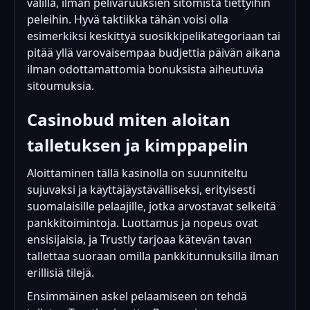
välillä, ilman pelivaruuksien sitomista tiettyihin
peleihin. Hyvä taktiikka tähän voisi olla
esimerkiksi keskittyä suosikkipelikategoriaan tai
pitää yllä varovaisempaa budjettia päivän aikana
ilman odottamattomia bonuksista aiheutuvia
sitoumuksia.
Casinobud miten aloitan
talletuksen ja kimppapelin
Aloittaminen tällä kasinolla on suunniteltu
sujuvaksi ja käyttäjäystävälliseksi, erityisesti
suomalaisille pelaajille, jotka arvostavat selkeitä
pankkitoimintoja. Luottamus ja nopeus ovat
ensisijaisia, ja Trustly tarjoaa kätevän tavan
tallettaa suoraan omilla pankkitunnuksilla ilman
erillisiä tilejä.
Ensimmäinen askel pelaamiseen on tehdä