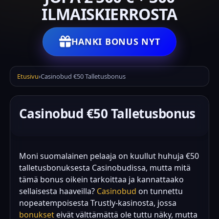
ILMAISKIERROSTA
HANKI BONUS NYT
Etusivu
›
Casinobud €50 Talletusbonus
Casinobud €50 Talletusbonus
Moni suomalainen pelaaja on kuullut huhuja €50
talletusbonuksesta Casinobudissa, mutta mitä
tämä bonus oikein tarkoittaa ja kannattaako
sellaisesta haaveilla?
Casinobud
on tunnettu
nopeatempoisesta Trustly-kasinosta, jossa
bonukset
eivät välttämättä ole tuttu näky, mutta