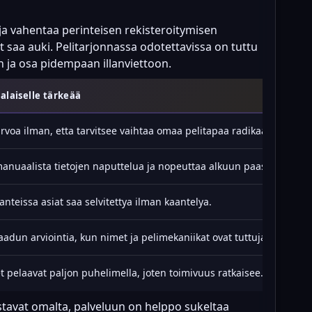
ja vahentaa perinteisen rekisteroitymisen
it saa auki. Pelitarjonnassa odotettavissa on tuttu
n ja osa pidempaan illanviettoon.
alaiselle tärkeää
rvoa ilman, etta tarvitsee vaihtaa omaa pelitapaa radikaalisti.
anuaalista tietojen naputtelua ja nopeuttaa alkuun paasyä.
nteissa asiat saa selvitettya ilman kaantelya.
aadun arviointia, kun nimet ja pelimekaniikat ovat tuttuja.
 pelaavat paljon puhelimella, joten toimivuus ratkaisee.
ostavat omalta, palveluun on helppo sukeltaa