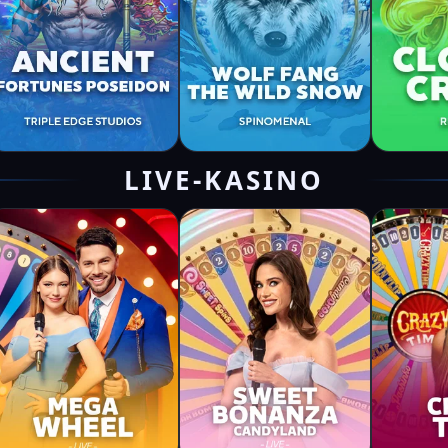
LIVE-KASINO