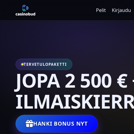
Pelit
Kirjaudu
TERVETULOPAKETTI
JOPA 2 500 € 
ILMAISKIER
HANKI BONUS NYT