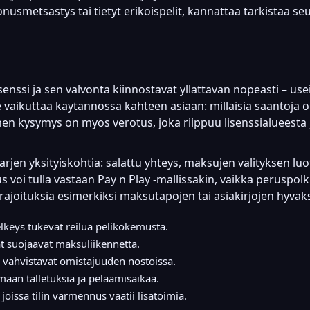
smetsastys tai tietyt erikoispelit, kannattaa tarkistaa se
senssi ja sen valvonta kiinnostavat yllattavan nopeasti – us
se vaikuttaa kaytannossa kahteen asiaan: millaisia saantoja 
inen kysymys on myos verotus, joka riippuu lisenssialueesta
arjen yksityiskohtia: salattu yhteys, maksujen valityksen luo
voi tulla vastaan Pay n Play -mallissakin, vaikka peruspolku 
la rajoituksia esimerkiksi maksutapojen tai asiakirjojen hyvaks
lkeys tukevat reilua pelikokemusta.
t suojaavat maksuliikennetta.
ja vahvistavat omistajuuden nostoissa.
maan talletuksia ja pelaamisaikaa.
joissa tilin varmennus vaatii lisatoimia.