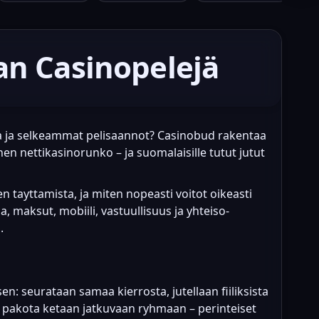
n Casinopelejä
ta ja selkeammat pelisaannot? Casinobud rakentaa
n nettikasinorunko – ja suomalaisille tutut jutut
 tayttamista, ja miten nopeasti voitot oikeasti
 maksut, mobiili, vastuullisuus ja yhteiso-
.
n: seurataan samaa kierrosta, jutellaan fiiliksista
i pakota ketaan jatkuvaan ryhmaan – perinteiset