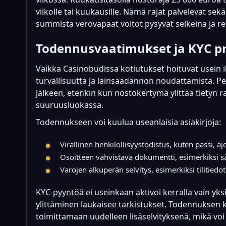
viikolle tai kuukausille. Nämä rajat palvelevat sek
summista verovapaat voitot pysyvät selkeinä ja re
Todennusvaatimukset ja KYC pr
Vaikka Casinobudissa kotiutukset hoituvat usein 
turvallisuutta ja lainsäädännön noudattamista. Pe
jälkeen, etenkin kun nostokertymä ylittää tiet
suuruusluokassa.
Todennukseen voi kuulua useanlaisia asiakirjoja:
Virallinen henkilöllisyystodistus, kuten passi, ajo
Osoitteen vahvistava dokumentti, esimerkiksi sä
Varojen alkuperän selvitys, esimerkiksi tilitiedo
KYC-pyyntöä ei useinkaan aktivoi kerralla vain yk
ylittäminen laukaisee tarkistukset. Todennuksen kä
toimittamaan uudelleen lisäselvityksenä, mikä vo