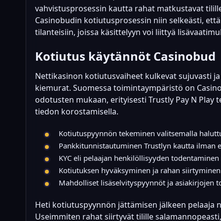
vahvistusprosessin kautta rahat matkustavat tililles
Casinobudin kotiutusprosessin niin selkeästi, ett
tilanteisiin, joissa käsittelyyn voi liittyä lisävaatim
Kotiutus käytännöt Casinobud
Nettikasinon kotiutusvaiheet kulkevat sujuvasti j
kiemurat. Suomessa toimintaympäristö on Casinobud
odotusten mukaan, erityisesti Trustly Pay N Play 
tiedon korostamisella.
Kotiutuspyynnön tekeminen valitsemalla haluttu
Pankkitunnistautuminen Trustlyn kautta ilman eri
KYC eli pelaajan henkilöllisyyden todentaminen t
Kotiutuksen hyväksyminen ja rahan siirtymine
Mahdolliset lisäselvityspyynnöt ja asiakirjojen
Heti kotiutuspyynnön jättämisen jälkeen pelaaja n
Useimmiten rahat siirtyvät tilille salamannopeasti