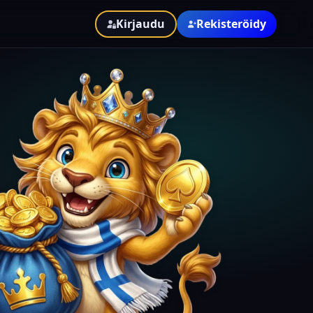
Kirjaudu
Rekisteröidy