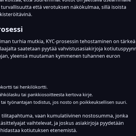
ä turvallisuutta että verotuksen näkökulmaa, sillä isoista
kisteröitävinä.
osessi
ilman turhia mutkia, KYC-prosessin tehostaminen on tärkeä
laajalta saatetaan pyytää vahvistusasiakirjoja kotiutuspyy
yn rajan, yleensä muutaman kymmenen tuhannen euron
kortti tai henkilökortti.
hkölasku tai pankkiosoitteesta kertova kirje.
t tai työnantajan todistus, jos nosto on poikkeuksellisen suuri.
si tilitapahtuma, vaan kumulatiivinen nostosumma, jonka
sittelyajat vaihtelevat, ja joskus asiakirjoja pyydetään
i hidastaa kotiutuksen etenemistä.