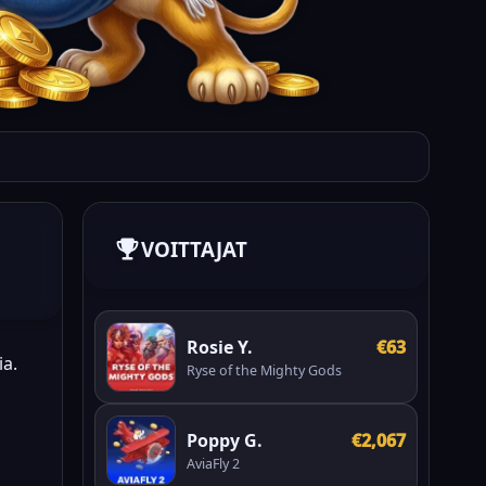
VOITTAJAT
Rosie Y.
€63
ia.
Ryse of the Mighty Gods
Poppy G.
€2,067
AviaFly 2