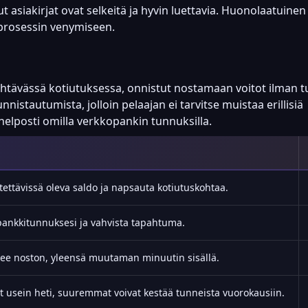
t asiakirjat ovat selkeitä ja hyvin luettavia. Huonolaatuinen
a prosessin venymiseen.
ehtävässä kotiutuksessa, onnistut nostamaan voitot ilman t
nistautumista, jolloin pelaajan ei tarvitse muistaa erillisiä
helposti omilla verkkopankin tunnuksilla.
äytettävissä oleva saldo ja napsauta kotiutuskohtaa.
pankkitunnuksesi ja vahvista tapahtuma.
elee noston, yleensä muutaman minuutin sisällä.
 usein heti, suuremmat voivat kestää tunneista vuorokausiin.