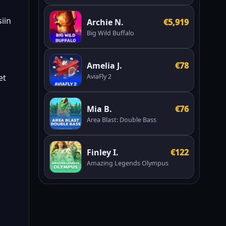
iin
Archie N.
€5,919
Big Wild Buffalo
Amelia J.
€78
AviaFly 2
et
Mia B.
€76
Area Blast: Double Bass
Finley I.
€122
Amazing Legends Olympus