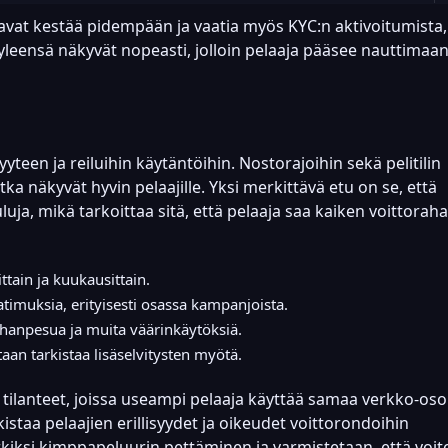
tavat kestää pidempään ja vaatia myös KYC:n aktivoitumista,
yleensä näkyvät nopeasti, jolloin pelaaja pääsee nauttimaa
teen ja reiluihin käytäntöihin. Nostorajoihin sekä pelitilin
jotka näkyvät hyvin pelaajille. Yksi merkittävä etu on se, että
uluja, mikä tarkoittaa sitä, että pelaaja saa kaiken voittorah
ttain ja kuukausittain.
atimuksia, erityisesti osassa kampanjoista.
ahanpesua ja muita väärinkäytöksiä.
an tarkistaa lisäselvitysten myötä.
ilanteet, joissa useampi pelaaja käyttää samaa verkko-osoi
kistaa pelaajien erillisyydet ja oikeudet voittorondoihin
kiksi kimppapeluurin pettäminen ja varmistetaan, että voit