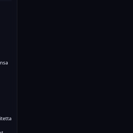
n
ansa
tetta
ot