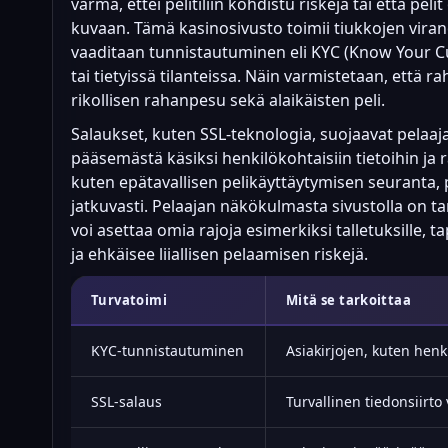
varma, ettei pelitiliin kohdistu riskejä tai että pel
kuvaan. Tämä kasinosivusto toimii tiukkojen viran
vaaditaan tunnistautuminen eli KYC (Know Your 
tai tietyissä tilanteissa. Näin varmistetaan, että ra
rikollisen rahanpesu sekä alaikäisten peli.
Salaukset, kuten SSL-teknologia, suojaavat pelaaj
pääsemästä käsiksi henkilökohtaisiin tietoihin ja r
kuten epätavallisen pelikäyttäytymisen seuranta, p
jatkuvasti. Pelaajan näkökulmasta sivustolla on ta
voi asettaa omia rajoja esimerkiksi talletuksille, t
ja ehkäisee liiallisen pelaamisen riskejä.
Turvatoimi
Mitä se tarkoittaa
KYC-tunnistautuminen
Asiakirjojen, kuten henk
SSL-salaus
Turvallinen tiedonsiirto