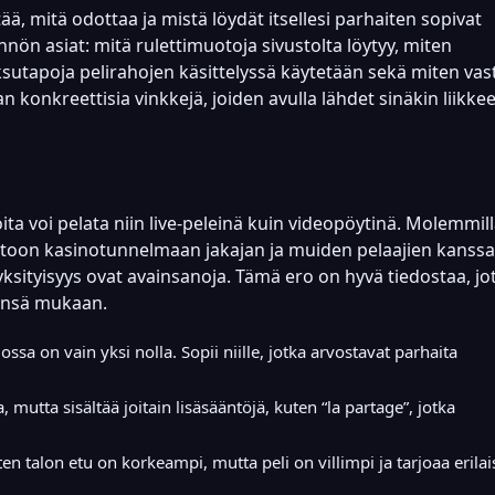
ä, mitä odottaa ja mistä löydät itsellesi parhaiten sopivat
nnön asiat: mitä rulettimuotoja sivustolta löytyy, miten
ksutapoja pelirahojen käsittelyssä käytetään sekä miten vas
onkreettisia vinkkejä, joiden avulla lähdet sinäkin liikkee
ita voi pelata niin live-peleinä kuin videopöytinä. Molemmil
aitoon kasinotunnelmaan jakajan ja muiden pelaajien kanssa
ksityisyys ovat avainsanoja. Tämä ero on hyvä tiedostaa, jo
ensä mukaan.
ossa on vain yksi nolla. Sopii niille, jotka arvostavat parhaita
 mutta sisältää joitain lisäsääntöjä, kuten “la partage”, jotka
oten talon etu on korkeampi, mutta peli on villimpi ja tarjoaa erila