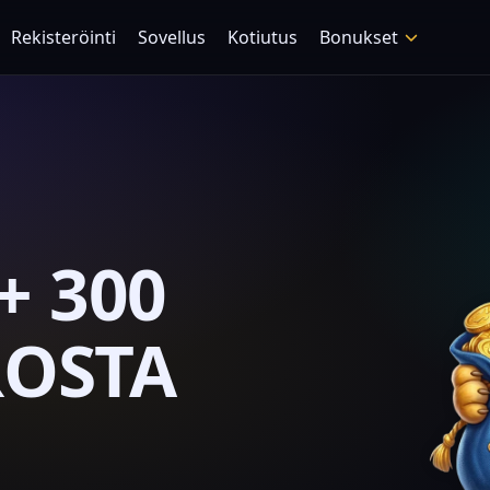
Rekisteröinti
Sovellus
Kotiutus
Bonukset
+ 300
ROSTA