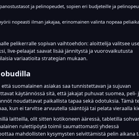
t panostustasot ja pelinopeudet, sopien eri budjeteille ja pelinope
 pyörii nopeasti ilman jakajaa, erinomainen valinta nopeaa peliaik
lle pelikerralle sopivan vaihtoehdon: aloittelija valitsee us
i, live-pelaajat saavat lisää jännitystä ja vuorovaikutusta
ilaisia variaatioita strategian mukaan.
obudilla
, että suomalainen asiakas saa tunnistettavan ja sujuvan
tavat käytännössä sitä, että jakajat puhuvat suomea, peli- 
äännöt noudattavat paikallista tapaa sekä odotuksia. Tämä t
un ei tarvitse arvuutella sääntöjä tai pelata vieraalla kie
ä laitteilla, olit sitten kotikoneen ääressä, tabletilla sohva
omalainen rulettipöytä toimii saumattomasti yhdessä
ottaa mahdollisten kysymysten selvittämistä pelin aikana t