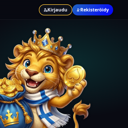
Kirjaudu
Rekisteröidy