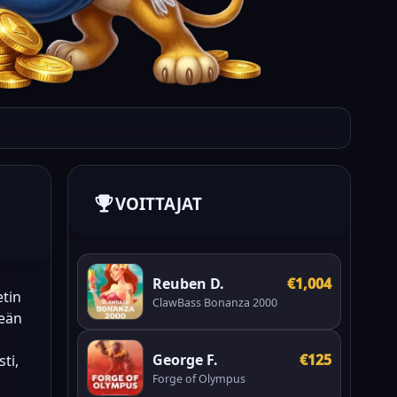
VOITTAJAT
Reuben D.
€1,004
etin
ClawBass Bonanza 2000
keän
George F.
€125
ti,
Forge of Olympus