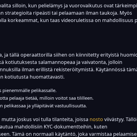
valita silloin, kun pelielämys ja vuorovaikutus ovat tärkeimpi
 strategioita ripeästi tai pelaamaan ilman taukoja. Myös
t olla korkeammat, kun taas videoruletissa on mahdollisuus 
 ja tällä operaattorilla siihen on kiinnitetty erityistä huomi
ekä kotiutuksesta salamannopeaa ja vaivatonta, jolloin
uksilla ilman erillistä rekisteröitymistä. Käytännössä täm
en kotiutusta huomattavasti.
s pienemmälle pelikassalle.
ta pelaaja tietää, milloin voitot saa tililleen.
n pelikassaa ja ylläpitävät vastuullisuutta.
utta joskus voi tulla tilanteita, joissa
nosto
viivästyy. Tällö
rautua mahdollisiin KYC-dokumentteihin, kuten
kseen. Tämä on normaali käytäntö, joka varmistaa pelaamis